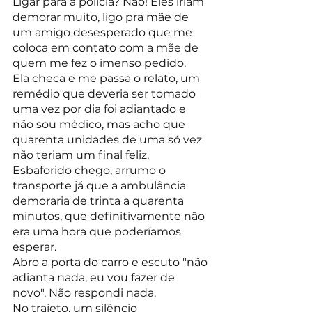
Ligar para a polícia? Não! Eles iriam 
demorar muito, ligo pra mãe de 
um amigo desesperado que me 
coloca em contato com a mãe de 
quem me fez o imenso pedido.
Ela checa e me passa o relato, um 
remédio que deveria ser tomado 
uma vez por dia foi adiantado e 
não sou médico, mas acho que 
quarenta unidades de uma só vez 
não teriam um final feliz.
Esbaforido chego, arrumo o 
transporte já que a ambulância 
demoraria de trinta a quarenta 
minutos, que definitivamente não 
era uma hora que poderíamos 
esperar.
Abro a porta do carro e escuto "não 
adianta nada, eu vou fazer de 
novo". Não respondi nada.
No trajeto, um silêncio 