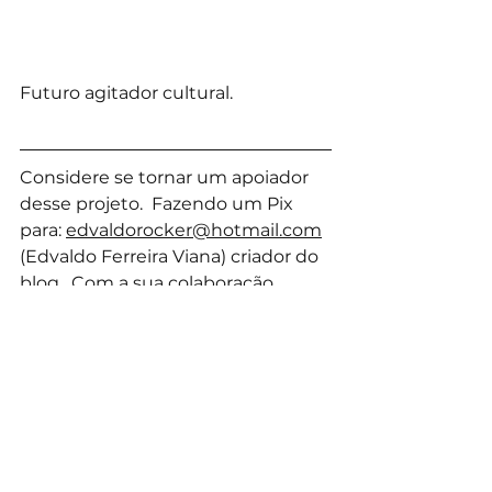
Futuro agitador cultural.
Considere se tornar um apoiador 
desse projeto.  Fazendo um Pix 
para: 
edvaldorocker@hotmail.com
(Edvaldo Ferreira Viana) criador do 
blog.  Com a sua colaboração, 
podemos dar continuidade com o 
projeto e remunerar os autores 
mesmo que de forma pequena, 
incentivando os artistas a 
continuarem produzindo suas 
obras.    E considere nos seguir no 
instagram 
@palavrasbrutas
.  