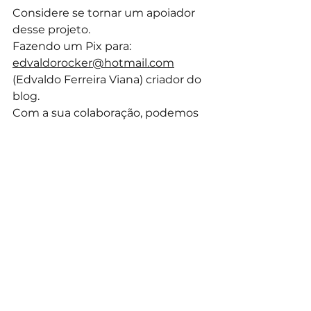
Considere se tornar um apoiador 
desse projeto.
Fazendo um Pix para: 
edvaldorocker@hotmail.com
(Edvaldo Ferreira Viana) criador do 
blog.
Com a sua colaboração, podemos 
dar continuidade com o projeto e 
remunerar os autores mesmo que 
de forma pequena, incentivando 
os artistas a continuarem 
produzindo suas obras.
E considere nos seguir no 
instagram @palavrasbrutas.