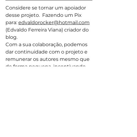
Considere se tornar um apoiador 
desse projeto.  Fazendo um Pix 
para: 
edvaldorocker@hotmail.com
(Edvaldo Ferreira Viana) criador do 
blog.
Com a sua colaboração, podemos 
dar continuidade com o projeto e 
remunerar os autores mesmo que 
de forma pequena, incentivando 
os artistas a continuarem 
produzindo suas obras.  
E considere nos seguir no 
instagram 
@palavrasbrutas
.  