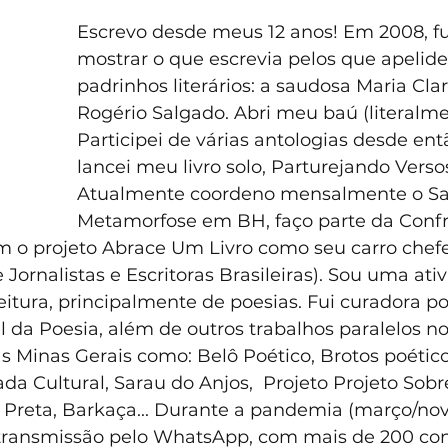
Escrevo desde meus 12 anos! Em 2008, fui
mostrar o que escrevia pelos que apelide
padrinhos literários: a saudosa Maria Cla
Rogério Salgado. Abri meu baú (literalme
Participei de várias antologias desde en
lancei meu livro solo, Parturejando Versos
Atualmente coordeno mensalmente o Sa
Metamorfose em BH, faço parte da Confr
 o projeto Abrace Um Livro como seu carro chef
ornalistas e Escritoras Brasileiras). Sou uma ativi
eitura, principalmente de poesias. Fui curadora po
l da Poesia, além de outros trabalhos paralelos no
s Minas Gerais como: Belô Poético, Brotos poétic
ada Cultural, Sarau do Anjos,  Projeto Projeto Sob
Preta, Barkaça... Durante a pandemia (março/no
e transmissão pelo WhatsApp, com mais de 200 con