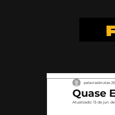
palavrasbrutas
26
Quase Er
Atualizado:
13 de jun. d