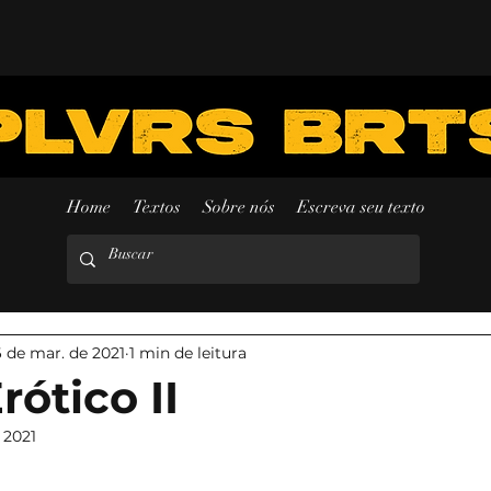
Home
Textos
Sobre nós
Escreva seu texto
 de mar. de 2021
1 min de leitura
ótico II
e 2021