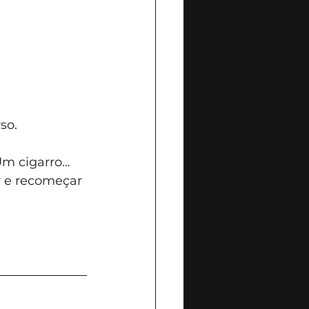
so.
 cigarro...
r e recomeçar 