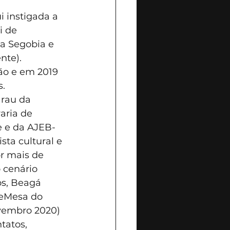
 instigada a 
i de 
ra Segobia e 
nte). 
tão e em 2019 
. 
rau da 
aria de 
e e da AJEB-
sta cultural e 
r mais de 
 cenário 
os, Beagá 
reMesa do 
vembro 2020) 
tatos, 