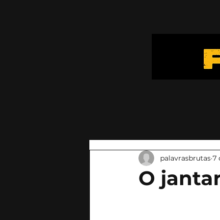
palavrasbrutas
7 
O janta