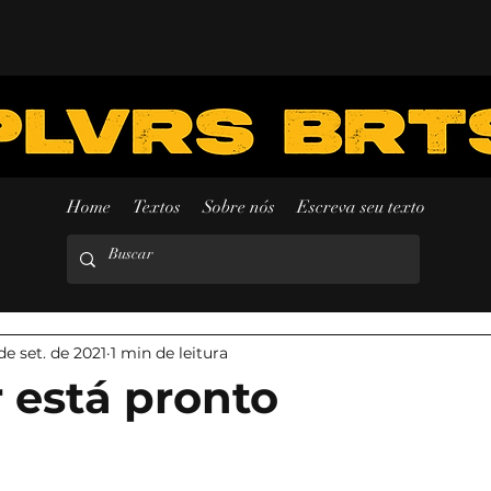
Home
Textos
Sobre nós
Escreva seu texto
de set. de 2021
1 min de leitura
r está pronto