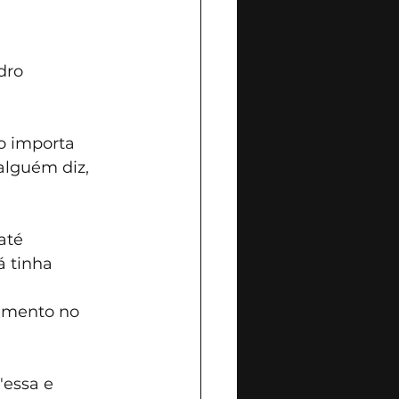
dro 
o importa 
alguém diz, 
até 
 tinha 
timento no 
essa e 