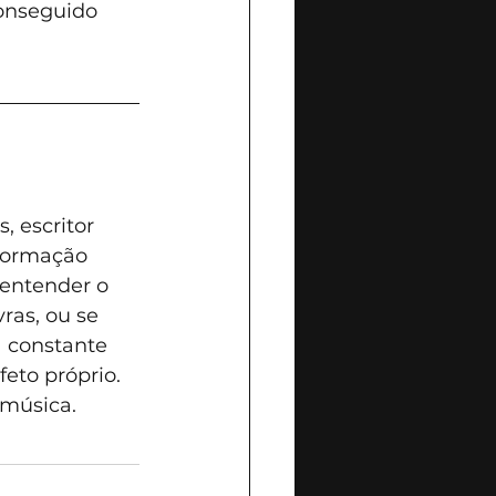
onseguido 
, escritor 
formação 
entender o 
ras, ou se 
 constante 
eto próprio. 
música.