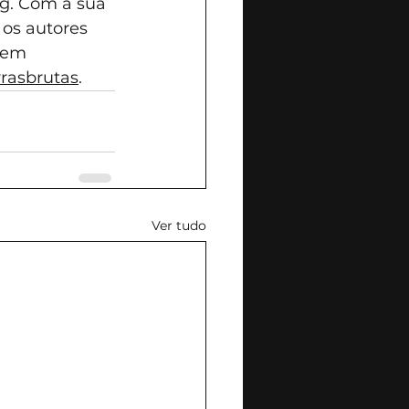
og. Com a sua 
os autores 
rem 
rasbrutas
.
Ver tudo