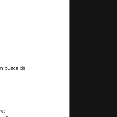
em busca da 
a: 