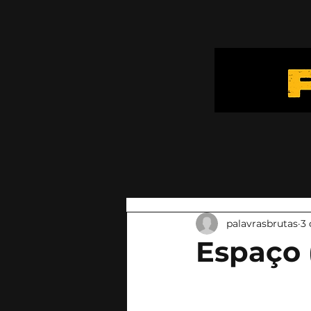
palavrasbrutas
3 
Espaço (