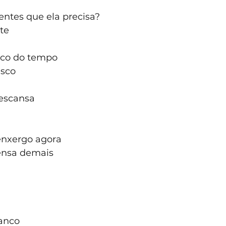
entes que ela precisa?
te 
co do tempo 
sco 
escansa 
enxergo agora 
ensa demais 
 
anco