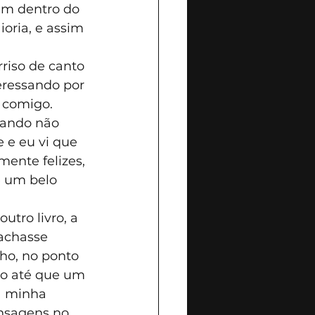
m dentro do 
oria, e assim 
riso de canto 
teressando por 
 comigo.
ando não 
 e eu vi que 
nte felizes, 
e um belo 
tro livro, a 
achasse 
ho, no ponto 
o até que um 
a minha 
nsagens no 