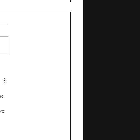
título
sa 
ra 