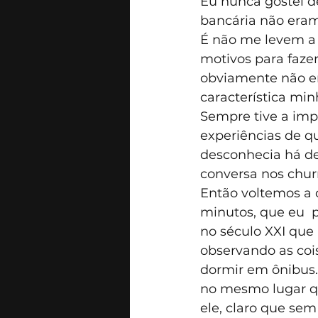
Eu nunca gostei d
bancária não eram 
É não me levem a 
motivos para faze
obviamente não era
característica min
Sempre tive a imp
experiências de q
desconhecia há de
conversa nos chur
Então voltemos a 
minutos, que eu  
no século XXI que
observando as coi
dormir em ônibus.
no mesmo lugar q
ele, claro que se