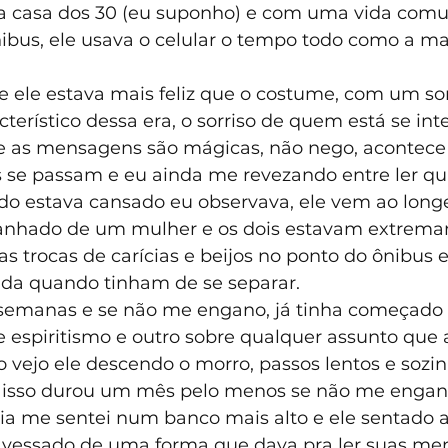
 casa dos 30 (eu suponho) e com uma vida comu
bus, ele usava o celular o tempo todo como a mai
e ele estava mais feliz que o costume, com um sor
cterístico dessa era, o sorriso de quem está se in
e as mensagens são mágicas, não nego, acontece
se passam e eu ainda me revezando entre ler qu
do estava cansado eu observava, ele vem ao longe
nhado de um mulher e os dois estavam extremame
s trocas de carícias e beijos no ponto do ônibus 
da quando tinham de se separar.
semanas e se não me engano, já tinha começado ou
e espiritismo e outro sobre qualquer assunto que 
o vejo ele descendo o morro, passos lentos e sozin
e isso durou um mês pelo menos se não me engan
cia me sentei num banco mais alto e ele sentado 
ravessado de uma forma que dava pra ler suas me