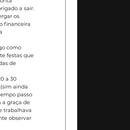
onta 
igado a sair. 
rgar os 
 financeira 
a 
igo como 
e festas que 
das de 
0 a 30 
(sim ainda 
 tempo passo 
 a graça de 
 trabalhava 
te observar 