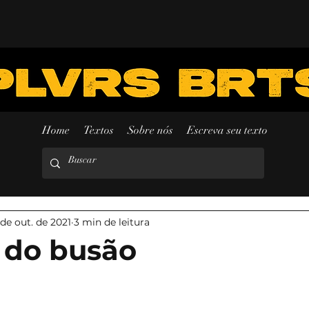
Home
Textos
Sobre nós
Escreva seu texto
 de out. de 2021
3 min de leitura
 do busão