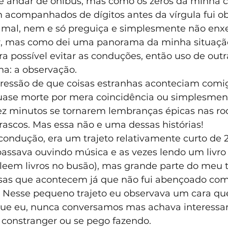
e andar de ônibus, mas como os zeros da minha c
acompanhados de dígitos antes da vírgula fui obr
mal, nem e só preguiça e simplesmente não enxe
r, mas como dei uma panorama da minha situação
 possível evitar as conduções, então uso de outr
ha: a observação.
ressão de que coisas estranhas aconteciam com
uase morte por mera coincidência ou simplesment
z minutos se tornarem lembranças épicas nas ro
rascos. Mas essa não e uma dessas histórias!
condução, era um trajeto relativamente curto de 2
passava ouvindo música e as vezes lendo um livro 
 leem livros no busão), mas grande parte do meu
sas que acontecem já que não fui abençoado com
 Nesse pequeno trajeto eu observava um cara que
ue eu, nunca conversamos mas achava interessan
m constranger ou se pego fazendo.