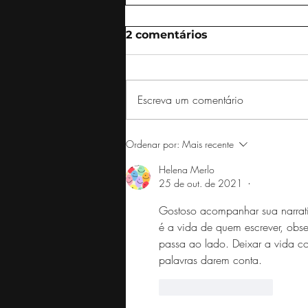
2 comentários
ÚLTIMO TREM
Escreva um comentário
Ordenar por:
Mais recente
Helena Merlo
25 de out. de 2021
•
Gostoso acompanhar sua narrati
é a vida de quem escrever, obse
passa ao lado. Deixar a vida co
palavras darem conta. 
Curtir
Responder