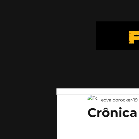
edvaldorocker
19
Crônica