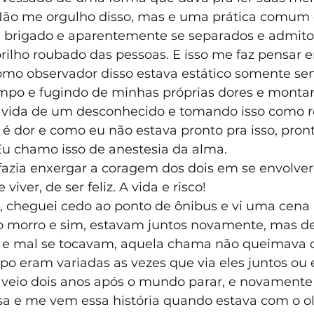
: Não me orgulho disso, mas e uma prática comum d
m brigado e aparentemente se separados e admit
brilho roubado das pessoas. E isso me faz pensar 
como observador disso estava estático somente se
empo e fugindo de minhas próprias dores e mont
vida de um desconhecido e tomando isso como ro
 dor e como eu não estava pronto pra isso, pront
u chamo isso de anestesia da alma.
 fazia enxergar a coragem dos dois em se envolve
viver, de ser feliz. A vida e risco!
cheguei cedo ao ponto de ônibus e vi uma cena i
o morro e sim, estavam juntos novamente, mas de
s e mal se tocavam, aquela chama não queimava 
 eram variadas as vezes que via eles juntos ou e
eio dois anos após o mundo parar, e novamente 
a e me vem essa história quando estava com o ol