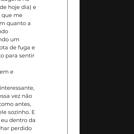
e hoje dia) e 
o que me 
em quanto a 
ndo 
ando um 
ta de fuga e 
o para sentir 
rem e 
nteressante, 
ssa vez não 
como antes, 
le sozinho. E 
eu dentro da 
har perdido 