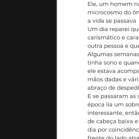
Ele, um homem na
microcosmo do ôni
a vida se passava
Um dia reparei qu
carismático e cara
outra pessoa e qu
Algumas semanas 
tinha sono e quan
ele estava acompa
mãos dadas e vária
abraço de despedi
E se passaram as 
época lia um sobr
interessante, entã
de cabeça baixa 
dia por coincidên
frente do lado at