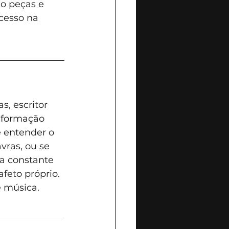
o peças e 
cesso na 
s, escritor 
 formação 
 entender o 
vras, ou se 
a constante 
feto próprio. 
 música.