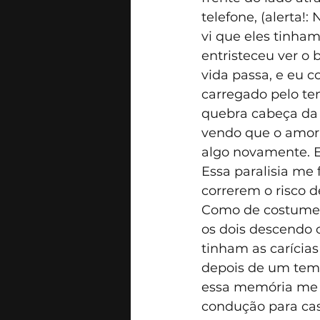
telefone, (alerta!
vi que eles tinha
entristeceu ver o 
vida passa, e eu 
carregado pelo t
quebra cabeça da 
vendo que o amor é
algo novamente. E
Essa paralisia me
correrem o risco de 
Como de costume, 
os dois descendo 
tinham as carícia
depois de um tempo
essa memória me v
condução para cas