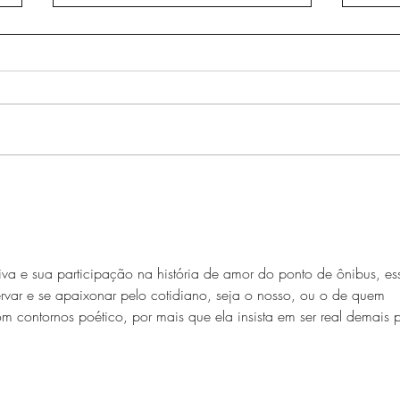
Sem 
O céu para uma mente
torturada 2
va e sua participação na história de amor do ponto de ônibus, es
rvar e se apaixonar pelo cotidiano, seja o nosso, ou o de quem 
m contornos poético, por mais que ela insista em ser real demais p