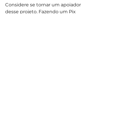
Considere se tornar um apoiador 
desse projeto. Fazendo um Pix 
para: 
edvaldorocker@hotmail.com
 (Edva
ldo Ferreira Viana) criador do blog. 
Com a sua colaboração, podemos 
dar continuidade com o projeto e 
remunerar os autores mesmo que 
de forma pequena, incentivando 
os artistas a continuarem 
produzindo suas obras. E 
considere nos seguir no instagram 
@palavrasbrutas
.